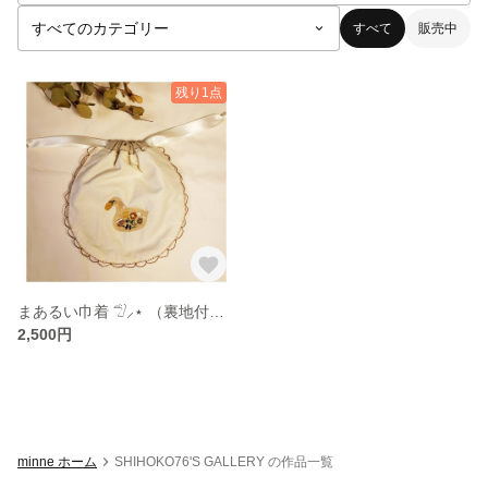
すべて
販売中
残り1点
まあるい巾着 𓅿⸝⋆ （裏地付き）
2,500円
minne ホーム
SHIHOKO76'S GALLERY の作品一覧