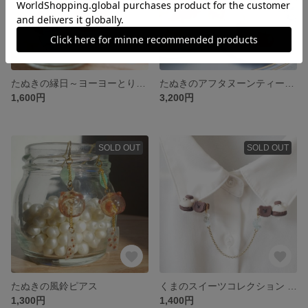
たぬきの縁日～ヨーヨーとりんご飴～/イヤリング ピアス
たぬきのアフタヌーンティーセット/イヤリング ピアス
1,600円
3,200円
SOLD OUT
SOLD OUT
たぬきの風鈴ピアス
くまのスイーツコレクション トゥンカロンとマカロン/チェーンクリップ
1,300円
1,400円