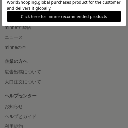
読みもの
minneとものづくりと
minne学習帖
ニュース
minneの本
企業の方へ
広告出稿について
大口注文について
ヘルプセンター
お知らせ
ヘルプとガイド
利用規約