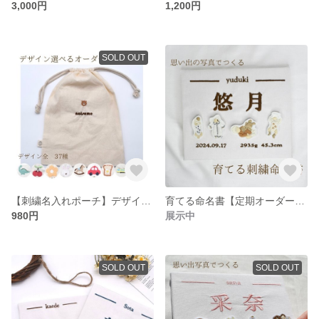
3,000円
1,200円
SOLD OUT
【刺繍名入れポーチ】デザイン選べる オーダー刺繍 刺繍巾着 入園入学準備 お名前ポーチ おむつポーチ
育てる命名書【定期オーダー】（命名書＋オーダーワッペン4個＋送料max 4回分） 刺繍命名書 オーダー刺繍
980円
展示中
SOLD OUT
SOLD OUT