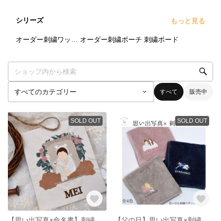
シリーズ
もっと見る
2
点
5
点
4
点
オーダー刺繍ワッペン
オーダー刺繍ポーチ
刺繍ボード
すべて
販売中
SOLD OUT
SOLD OUT
【思い出写真×命名書】刺繍バースボード 写真刺繍 ニューボーンフォト オーダー刺繍ボード 記念品 100日祝い
【父の日】思い出写真×刺繍ハンカチ オーダー刺繍 うちの子 写真刺繍 結婚式記念品 ギフト 刺繍タオル オーダーメイド 結婚祝い 父の日母の日敬老の日 誕生日プレゼント