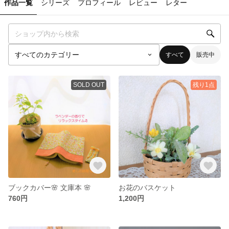
作品一覧
シリーズ
プロフィール
レビュー
レター
すべて
販売中
SOLD OUT
残り1点
ブックカバー🌸 文庫本 🌸
お花のバスケット
760円
1,200円