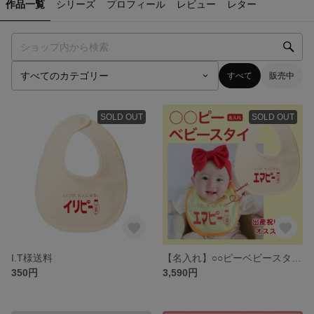
作品一覧
シリーズ
プロフィール
レビュー
レター
すべて
販売中
SOLD OUT
SOLD OUT
I.T様送料
【名入れ】○○ピーベビースタイ ビブ【出産祝いにオススメ】「いつか大人になる 〇〇ピー」
350円
3,590円