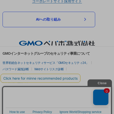
コーポレートサイト
採用サイト
AIへの取り組み
GMOインターネットグループのセキュリティ事業について
世界初総合ネットセキュリティサービス「GMOセキュリティ24」
パスワード漏洩診断
Webサイトリスク診断
セキュリティ相談AIチャットボット
実在証明・盗聴対策
サイバー攻撃対策（GMOサイバーセキュリティ byイエラエ）
サイバー攻撃対策（GMO Flatt Security）
なりすまし対策
セキュリティ事業の軌跡