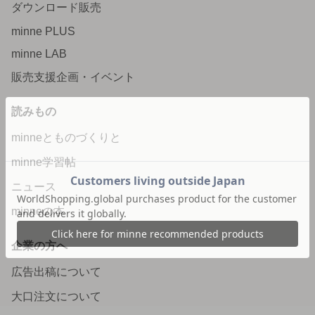
ダウンロード販売
minne PLUS
minne LAB
販売支援企画・イベント
読みもの
minneとものづくりと
minne学習帖
ニュース
minneの本
企業の方へ
広告出稿について
大口注文について