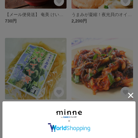
【メール便発送】 奄美 けいはん【島じゅーりシリーズ】島んちゅのソウルフード鶏飯（同一商品3点までメール便発送）
うまみが凝縮！夜光貝のオイル漬け「夜光貝コンフィ」
730円
2,200円
【クール便】奄美の食卓に欠かせない漬物 パパイヤ漬(醤油)3袋セット
【送料無料】地元の人気キムチ工房が作る！奄美産もずくキムチ＆本場韓国の味セット
2,780円
7,200円