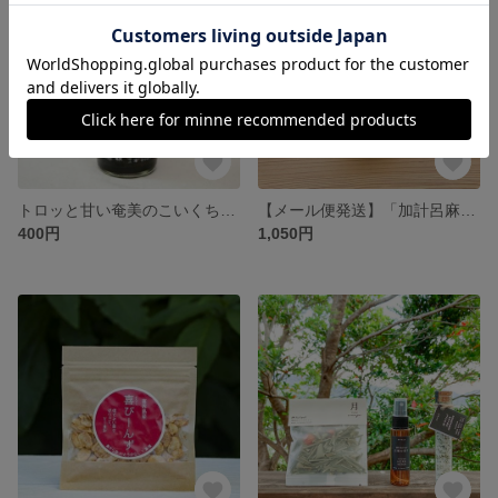
トロッと甘い奄美のこいくち醤油「あたりや醤油」
【メール便発送】「加計呂麻の塩 150g」 天然のミネラルたっぷり
400円
1,050円