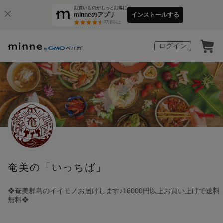
お買いものがもっとお得に
minneのアプリ
インストールする
3
万件以上
ログイン
奄美の「いっちば」
❖奄美群島のイイモノお届けします♪16000円以上お買い上げで送料
無料❖