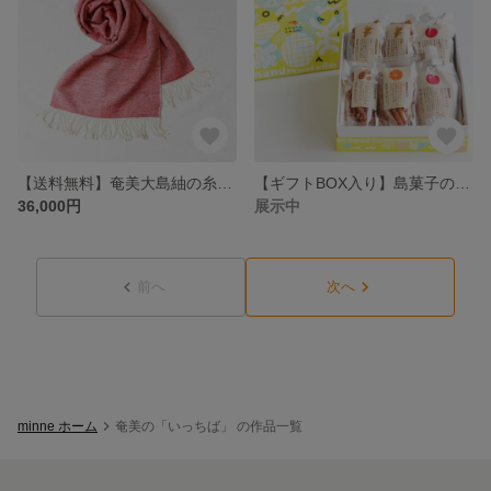
【送料無料】奄美大島紬の糸を織り込んだ贅沢ショール (小)
【ギフトBOX入り】島菓子のギフト6点セット【taberu amamiシリーズ】
36,000円
展示中
前へ
次へ
minne ホーム
奄美の「いっちば」 の作品一覧