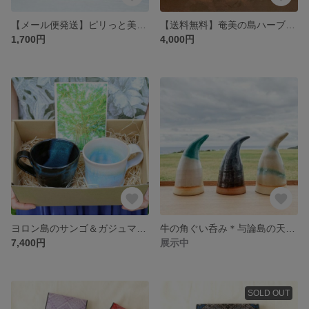
【メール便発送】ピリっと美味しいソラマメのピリ辛スナック「喜びーんずぴりっととーまみー」3袋セット
【送料無料】奄美の島ハーブ3点リフレッシュセット
1,700円
4,000円
ヨロン島のサンゴ＆ガジュマルペアマグカップ（あーどぅる焼き）
牛の角ぐい呑み＊与論島の天然色＊サンゴ/モクマオ/ガジュマル
7,400円
展示中
SOLD OUT