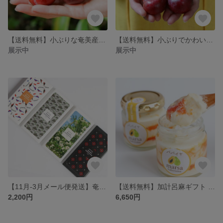
【送料無料】小ぶりな奄美産すもも お試し用 約900g スモモ／奄美プラム／花螺李（がらり、からり）
【送料無料】小ぶりでかわいい奄美産すもも約3kg 2L玉以上 スモモ／奄美プラム／花螺李（がらり、からり）
展示中
展示中
【11月-3月メール便発送】奄美大島産さとうきび使用ビーン・トゥー・バーチョコレート【植物油脂、乳化剤、保存料不使用】
【送料無料】加計呂麻ギフト 季節のジャム3種のチーズケーキ
2,200円
6,650円