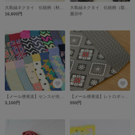
大島紬ネクタイ 伝統柄（秋名バラ）
大島紬ネクタイ 伝統柄（龍郷柄）
16,600円
展示中
【メール便発送】センスが光る＜紬POP＞高級綿靴下(日本製)
【メール便発送】レトロポップな大島紬のポチ袋（5枚入り）
3,100円
550円