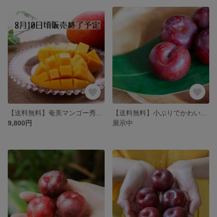
【送料無料】奄美マンゴー秀品・美玉（A品）1㎏【7月下旬より順次発送！】
【送料無料】小ぶりでかわいい奄美産すもも約3kg Ｍ玉以上 スモモ／奄美プラム／花螺李（がらり、からり）
9,800円
展示中