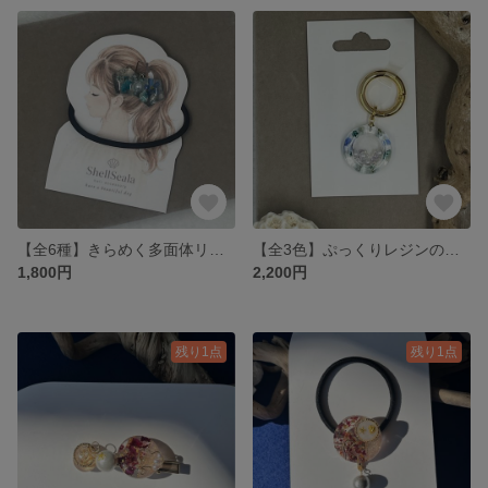
【全6種】きらめく多面体リボンのヘアゴム ＊ 押し花と海モチーフの輝き
【全3色】ぷっくりレジンのフラワー＆パール スマホリングストラップ / バッグチャーム
1,800円
2,200円
残り1点
残り1点