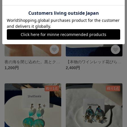
残り1点
残り1点
夜の海を閉じ込めた。黒とクリアのボタニカルレジンリング / 13号(タツノオトシゴ・ヤシの木・パール）
【本物のワインレッド花びら】アンティークゴールドとボルドーペタルの揺れるイヤリング
1,200円
2,400円
残り1点
残り1点