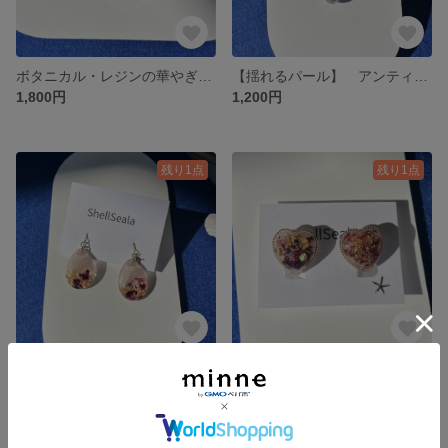
ボタニカル・レジンの華やぎヘアクリップ / レッド＆パール
【揺れるパール】 アンティークフラワーのレジンヘアゴム / starfish & shell（ヒトデと貝殻）
1,800円
1,200円
残り1点
残り1点
【ボルドーの輝き】ドライフラワーとゴールドのドロップピアス
まるでピアス♡金属アレルギー対応｜ドライフラワーと金箔の大人ハート樹脂イヤリング
1,600円
1,800円