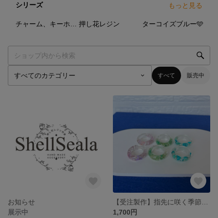
シリーズ
もっと見る
8
点
61
点
7
点
チャーム、キーホルダー
押し花レジン
ターコイズブルー🩵
すべて
販売中
お知らせ
【受注製作】指先に咲く季節の花。ボタニカルレジンリング / 全3色 / ドライフラワー / 透明感
展示中
1,700円