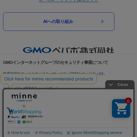
AIへの取り組み
GMOインターネットグループのセキュリティ事業について
世界初総合ネットセキュリティサービス「GMOセキュリティ24」
パスワード漏洩診断
Webサイトリスク診断
セキュリティ相談AIチャットボット
実在証明・盗聴対策
サイバー攻撃対策（GMOサイバーセキュリティ byイエラエ）
サイバー攻撃対策（GMO Flatt Security）
なりすまし対策
セキュリティ事業の軌跡