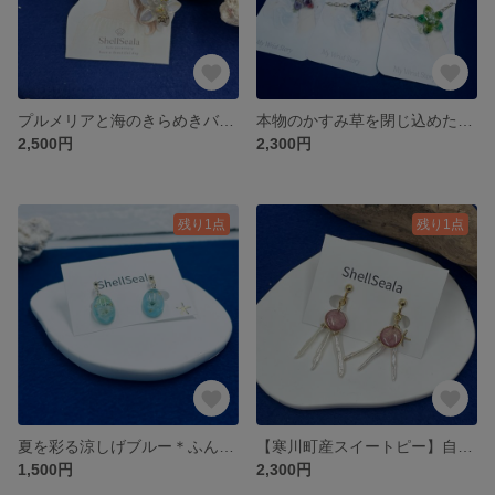
プルメリアと海のきらめきバレッタ ＊ タツノオトシゴ・ホヌ・スターフィッシュ
本物のかすみ草を閉じ込めたフラワーブレスレット（パープル／ブルー／グリーン）レジン・華奢チェーン
2,500円
2,300円
残り1点
残り1点
夏を彩る涼しげブルー＊ふんわりお花のぷっくりレジン/イヤリング
【寒川町産スイートピー】自家製押し花のレジン×淡水パール（スティック）イヤリング
1,500円
2,300円