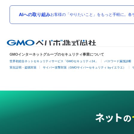
AIへの取り組み
お客様の「やりたいこと」をもっと手軽に。各サ
GMOインターネットグループのセキュリティ事業について
世界初総合ネットセキュリティサービス「GMOセキュリティ24」
パスワード漏洩診断
実在証明・盗聴対策
サイバー攻撃対策（GMOサイバーセキュリティ byイエラエ）