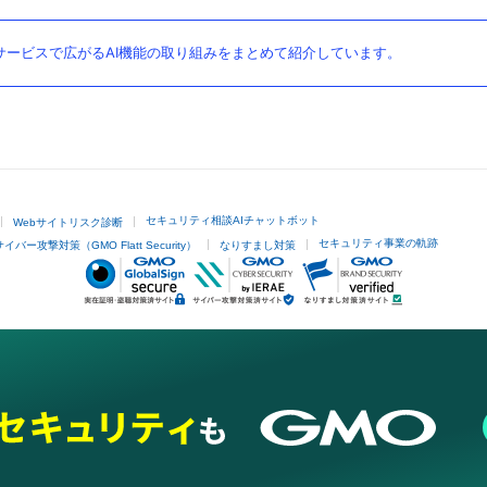
ービスで広がるAI機能の取り組みをまとめて紹介しています。
セキュリティ相談AIチャットボット
Webサイトリスク診断
セキュリティ事業の軌跡
サイバー攻撃対策（GMO Flatt Security）
なりすまし対策