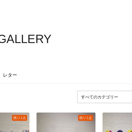
 GALLERY
レター
残り1点
残り1点