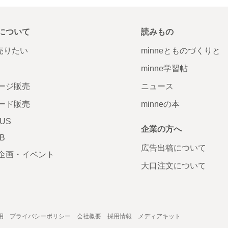
について
読みもの
で売りたい
minneとものづくりと
minne学習帖
ージ販売
ニュース
ード販売
minneの本
LUS
企業の方へ
AB
広告出稿について
企画・イベント
大口注文について
用
プライバシーポリシー
会社概要
採用情報
メディアキット