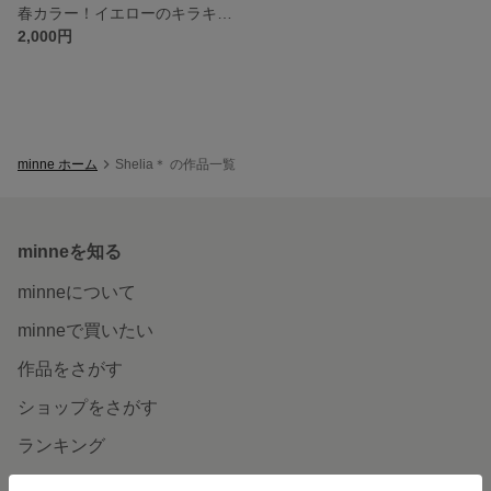
春カラー！イエローのキラキラ雫パールピアス イヤリング
2,000円
minne ホーム
Shelia＊ の作品一覧
minneを知る
minneについて
minneで買いたい
作品をさがす
ショップをさがす
ランキング
特集