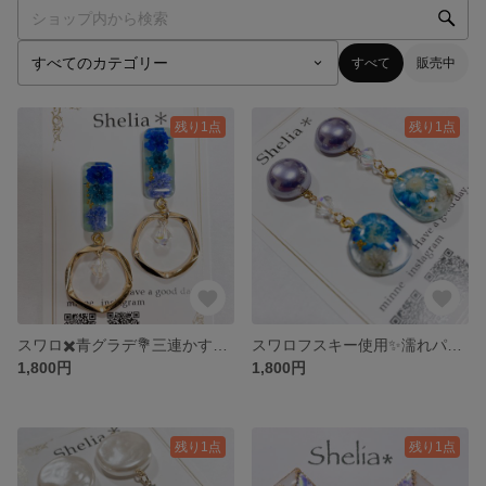
すべて
販売中
残り1点
残り1点
スワロ✖️青グラデ💐三連かすみ草のフープアクセサリー
スワロフスキー使用✨濡れパールとスターフラワー⸜🌷︎⸝‍
1,800円
1,800円
残り1点
残り1点