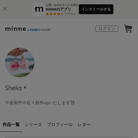
お買いものがもっとお得に
minneのアプリ
インストールする
3
万件以上
ログイン
Shelia＊
※改装中※近々新作upいたします🥰
作品一覧
シリーズ
プロフィール
レター