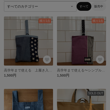
すべて
販売中
残り1点
残り1点
高学年まで使える 上履き入れ 星柄 シンプル
高学年まで使える〜シンプル可愛い上靴入れ〜 ドットxストライプ
1,500円
1,500円
SOLD OUT