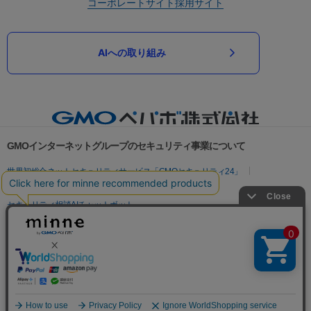
コーポレートサイト
採用サイト
AIへの取り組み
GMOインターネットグループのセキュリティ事業について
世界初総合ネットセキュリティサービス「GMOセキュリティ24」
パスワード漏洩診断
Webサイトリスク診断
セキュリティ相談AIチャットボット
実在証明・盗聴対策
サイバー攻撃対策（GMOサイバーセキュリティ byイエラエ）
サイバー攻撃対策（GMO Flatt Security）
なりすまし対策
セキュリティ事業の軌跡