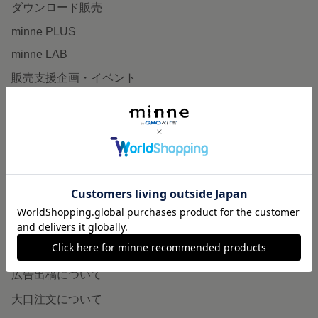
ダウンロード販売
minne PLUS
minne LAB
販売支援企画・イベント
読みもの
minneとものづくりと
minne学習帖
ニュース
minneの本
企業の方へ
広告出稿について
大口注文について