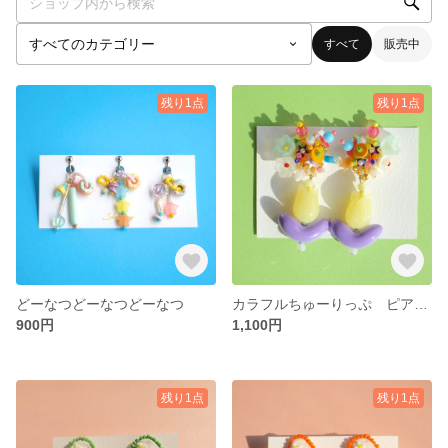
すべて
販売中
残り1点
残り1点
どーなつどーなつどーなつ
カラフルちゅーりっぷ ピアス/イヤリング
900円
1,100円
残り1点
残り1点