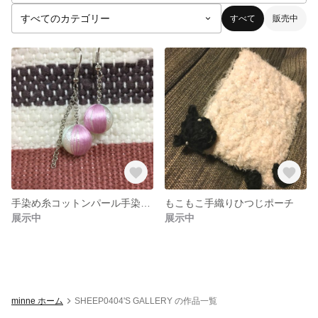
すべて
販売中
手染め糸コットンパール手染め糸コットンパールピアス
もこもこ手織りひつじポーチ
展示中
展示中
minne ホーム
SHEEP0404'S GALLERY の作品一覧