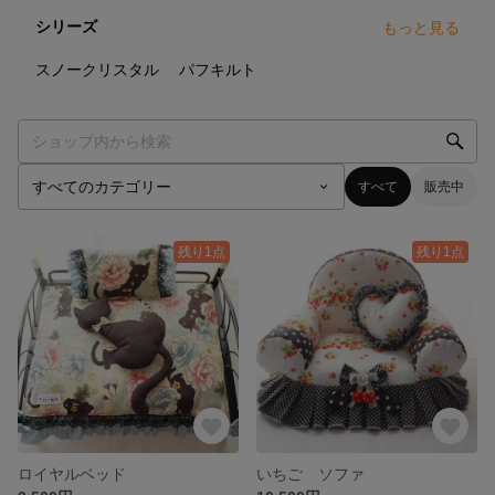
シリーズ
もっと見る
8
点
11
点
スノークリスタル
パフキルト
すべて
販売中
残り1点
残り1点
ロイヤルベッド
いちご ソファ