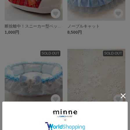
断捨離中！スニーカー型ベッド（レッド）
ノーブルキャット
1,000円
8,500円
SOLD OUT
SOLD OUT
雪結晶 にゃんもっく
【受注制作】スノークリスタル プリムローズ イエロー
12,800円
10,500円