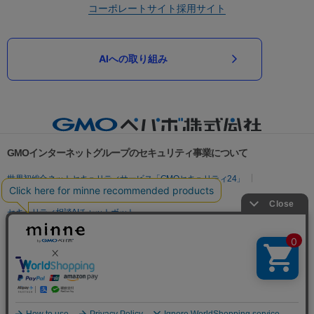
コーポレートサイト
採用サイト
AIへの取り組み
GMOインターネットグループのセキュリティ事業について
世界初総合ネットセキュリティサービス「GMOセキュリティ24」
パスワード漏洩診断
Webサイトリスク診断
セキュリティ相談AIチャットボット
実在証明・盗聴対策
サイバー攻撃対策（GMOサイバーセキュリティ byイエラエ）
サイバー攻撃対策（GMO Flatt Security）
なりすまし対策
セキュリティ事業の軌跡