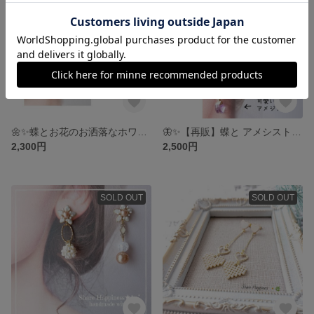
🌼✨蝶とお花のお洒落なホワイトイヤーカフ&ピアス、
🦋✨【再販】蝶と アメシストとパールで,乙女なイヤーカフ
2,300円
2,500円
SOLD OUT
SOLD OUT