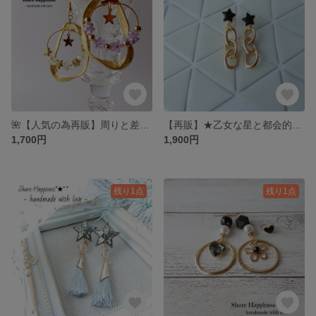
🌺【人気の為再販】周りと差が付く❣お花の変形リングピアス、イヤリング/021
【再販】★乙女な星と都会的な大粒チェーン がミックスでセンスアップの ピアス&イヤリング
1,700円
1,900円
残り1点
残り1点