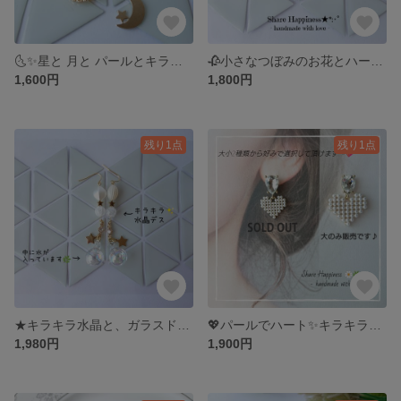
🌜✨星と 月と パールとキラキラ✨イエローの イヤリング&ピアス
🥀小さなつぼみのお花とハートのガーリーピアス
1,600円
1,800円
残り1点
残り1点
★キラキラ水晶と、ガラスドーム水入りチャーム可憐なピアス＆イヤリング
💖パールでハート✨キラキラ高級感感じるピアス
1,980円
1,900円