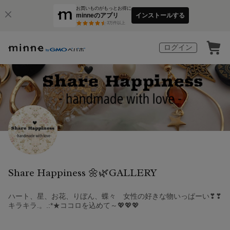
お買いものがもっとお得に
minneのアプリ
インストールする
3
万件以上
ログイン
Share Happiness 🌼🌿GALLERY
ハート、星、お花、りぼん、蝶々 女性の好きな物いっぱーい❣❣
キラキラ.。.:*★ココロを込めて～💖💖💖