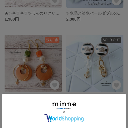
🦋✨キラキラ✨ほんのりクリアピンクの蝶々が舞うピアス&イヤリング
✨水晶と淡水パールダブルの癒し効果で幸せイヤリング
1,980円
2,300円
残り1点
SOLD OUT
💖ナチュラルなウッドチャームピアス&イヤリング
💖大人マリンルック❣❣チェーンイヤリング
1,800円
1,600円
SOLD OUT
SOLD OUT