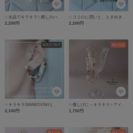
✨水晶でキラキラ✨癒しのハートピアス
✨ココロに潤いと、ときめきを💕存分に淡水パールを使用したピアス&イヤリング✨🧸
2,200円
2,200円
SOLD OUT
残り1点
✨キラキラSWAROVSKIと、小さな淡水パールが豪華なイヤリング
✨優しげに～キラキラ✨アイボリー、イヤリング、ピアス
2,100円
1,700円
残り1点
残り1点