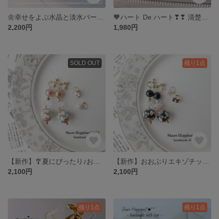
🌼幸せをよぶ水晶と淡水パールのフラワーピアス&イヤリング
🧡ハート De ハート❣❣ 清楚で可愛いピアス&イヤリング
2,200円
1,980円
SOLD OUT
残り1点
【新作】🎐夏にぴったり♪おおぶりエキゾチック Whiteイヤリング&イヤーカフ
【新作】おおぶりエキゾチック BLACKイヤリング&イヤーカフ
2,100円
2,100円
残り1点
残り1点