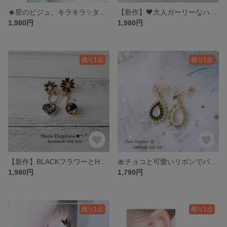
★星のビジュ、キラキラ✨タッセル イヤリング✨ ブラック
【新作】🖤大人ガーリーなハート、お花の透かしチャームのフープピアス&イヤリング&イヤーカフ
1,980円
1,980円
残り1点
残り1点
【新作】BLACKフラワーとHeartの大人可愛いピアス&イヤリング
🎀チョコと可愛いリボンでパールピアス
1,980円
1,790円
残り1点
残り1点