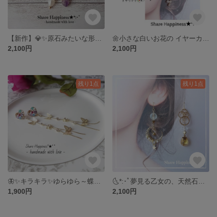
【新作】💎✨原石みたいな形のアメジスト揺れるピアス&イヤリング
🌼小さな白いお花の イヤーカフとピアス&イヤリング
2,100円
2,100円
残り1点
残り1点
🦋✨キラキラ✨ゆらゆら～蝶とお花の、ピアス&イヤリング
🌜️*:･ﾟ夢見る乙女の、天然石トパーズと月と星のピアス&イヤリング
1,900円
2,100円