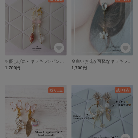
✨優しげに～キラキラ✨ピンク、イヤリング、ピアス
🌼白いお花が可憐なキラキラ✨ピアス✨
1,700円
1,700円
残り1点
残り1点