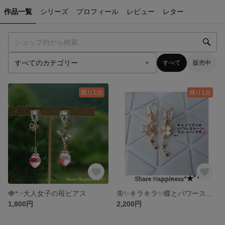
作品一覧
シリーズ
プロフィール
レビュー
レター
すべて
販売中
残り1点
残り1点
🍓*:･大人女子の苺ピアス
🦋✨キラキラ✨蝶とパワーストーンのお洒落なイヤリング＆ピアス
1,800円
2,200円