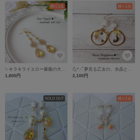
残り1点
残り1点
✨キラキライエロー薔薇の大人ガーリー、ピアス＆イヤリング
🌜️*:･ﾟ夢見る乙女の、水晶と月と星のピアス&イヤリング
1,800円
2,100円
SOLD OUT
残り1点