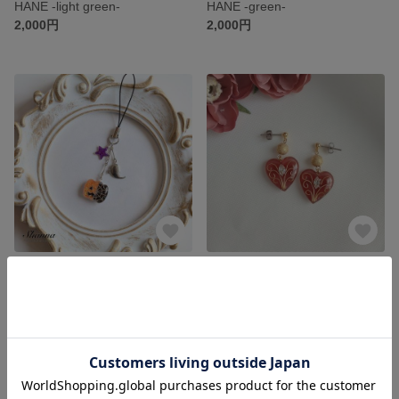
HANE -light green-
HANE -green-
2,000円
2,000円
ハロウィン カボチャとおばけのストラップ
大人可愛いハートピアス bourdeax(ゴールド) 冬バージョン
展示中
展示中