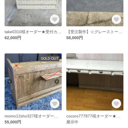
take0310様オーダー★受付カウンターレジカウンター【受注制作】アイボリーシャビー【コの字型レジ用凹み付】【13００】★店舗☆
【受注製作】☆グレーストーン柄☆石目★モルタル★受付カウンター レジカウンター【1700】★店舗☆ネイル 美容室 レジカウンター カウンターテーブル レジ台 受付カウンター
62,000円
58,000円
SOLD OUT
momo12sho327様オーダー★受注製作【コの字型】★受付カウンター レジカウンター【1500】★店舗☆
cocoro777877様オーダー★ホワイトシャビー★ミシンテーブル・事務机・学習机【１８００】引出２
55,000円
展示中