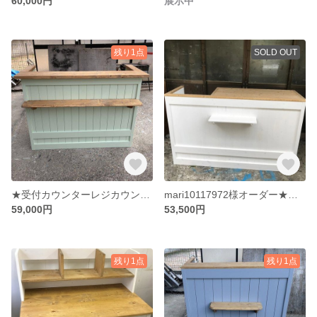
60,000円
展示中
残り1点
SOLD OUT
★受付カウンターレジカウンター【受注制作】パステルグリーン【コの字型レジ用凹み付】【13００】★店舗☆
mari10117972様オーダー★ホワイト＆ミディアム【レジ用凹み付】★★カウンターテーブル【1350】シェルフ付★店舗☆
59,000円
53,500円
残り1点
残り1点