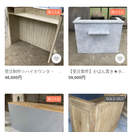
残り1点
残り1点
受注制作☆ハイカウンタ－ 受付カウンター レジカウンター【1300】★店舗☆
【受注製作】かばん置き★ホワイトストーン柄☆石目★御影調★受付カウンター レジカウンター【1200】★店舗☆ネイル 美容室
48,000円
59,000円
残り1点
SOLD OUT