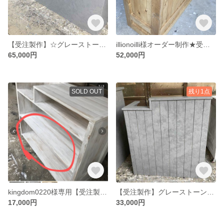
【受注製作】☆グレーストーン柄☆石目★モルタル★受付カウンター レジカウンター【1600】★店舗☆ネイル 美容室 レジカウンター カウンターテーブル レジ台 受付カウンター
illionoilli様オーダー制作★受注製作★カウンターテーブル【1300】★店舗☆ハイカウンター
65,000円
52,000円
SOLD OUT
残り1点
kingdom0220様専用【受注製作】追加 床棚かばん置き取付★ホワイトストーン柄☆
【受注製作】グレーストーン柄★段差カウンターテーブル【９００】★店舗☆ネイル 美容室レジカウンター受付台
17,000円
33,000円