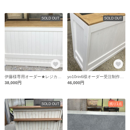
SOLD OUT
SOLD OUT
伊藤様専用オーダー★レジカウンターテーブル【1300】ツートン家具(受注製作)
yo10rin6様オーダー受注制作☆グレー変更【コの字型レジ用凹み付】受付カウンター レジカウンター【1２００】★店舗☆
38,000円
46,000円
SOLD OUT
残り1点