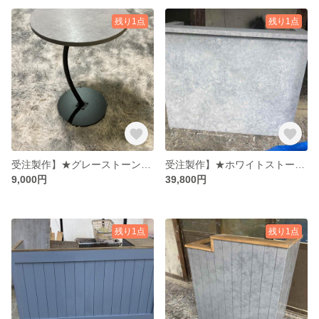
残り1点
残り1点
受注製作】★グレーストーン柄☆石目★★サイドテーブル★店舗☆
受注製作】★ホワイトストーン柄☆石目★御影調★受付カウンター レジカウンター【1200】★店舗☆ネイル 美容室
9,000円
39,800円
残り1点
残り1点