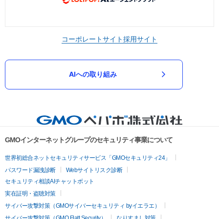
コーポレートサイト
採用サイト
AIへの取り組み
GMOインターネットグループのセキュリティ事業について
世界初総合ネットセキュリティサービス「GMOセキュリティ24」
パスワード漏洩診断
Webサイトリスク診断
セキュリティ相談AIチャットボット
実在証明・盗聴対策
サイバー攻撃対策（GMOサイバーセキュリティ byイエラエ）
サイバー攻撃対策（GMO Flatt Security）
なりすまし対策