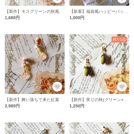
【新作】モスグリーンの秋風
【新着】福袋風ハッピーバッグ(ネイル貼付け・レジン封入パーツ)
1,680円
1,000円
残り1点
【新作】舞い落ちて来た紅葉
【新作】実りの秋(グリーン×ゴールド)
2,980円
1,250円