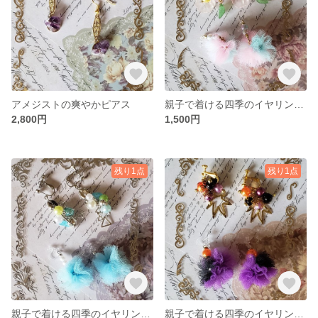
アメジストの爽やかピアス
親子で着ける四季のイヤリング(春)ペア
2,800円
1,500円
残り1点
残り1点
親子で着ける四季のイヤリング(夏)ペア
親子で着ける四季のイヤリング(秋)ペア