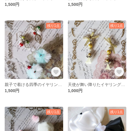
1,500円
1,500円
残り1点
残り1点
親子で着ける四季のイヤリング(冬)ペア
天使が舞い降りたイヤリング(ゴールド)
1,500円
1,000円
残り1点
残り1点