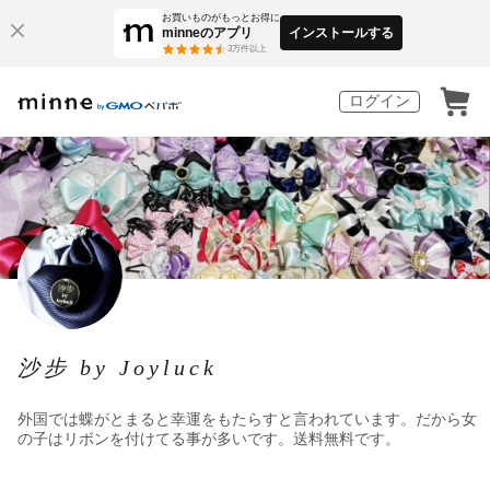
お買いものがもっとお得に
minneのアプリ
インストールする
3
万件以上
ログイン
沙步 by Joyluck
外国では蝶がとまると幸運をもたらすと言われています。だから女
の子はリボンを付けてる事が多いです。送料無料です。