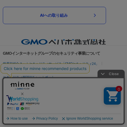
AIへの取り組み
GMOインターネットグループのセキュリティ事業について
世界初総合ネットセキュリティサービス「GMOセキュリティ24」
パスワード漏洩診断
Webサイトリスク診断
セキュリティ相談AIチャットボット
実在証明・盗聴対策
サイバー攻撃対策（GMOサイバーセキュリティ byイエラエ）
サイバー攻撃対策（GMO Flatt Security）
なりすまし対策
セキュリティ事業の軌跡