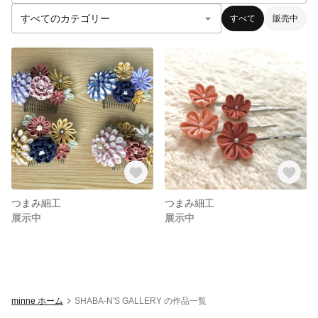
すべて
販売中
つまみ細工
つまみ細工
展示中
展示中
minne ホーム
SHABA-N'S GALLERY の作品一覧