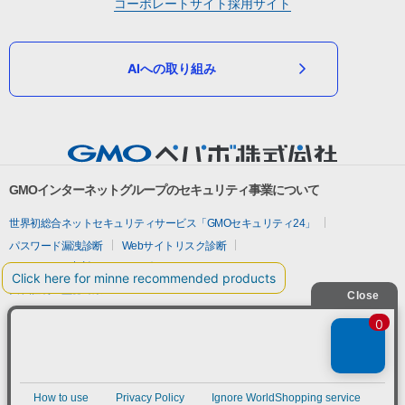
コーポレートサイト
採用サイト
AIへの取り組み
GMOインターネットグループのセキュリティ事業について
世界初総合ネットセキュリティサービス「GMOセキュリティ24」
パスワード漏洩診断
Webサイトリスク診断
セキュリティ相談AIチャットボット
実在証明・盗聴対策
サイバー攻撃対策（GMOサイバーセキュリティ byイエラエ）
サイバー攻撃対策（GMO Flatt Security）
なりすまし対策
セキュリティ事業の軌跡