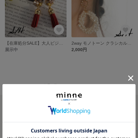
【在庫処分SALE】大人ビジュータッセルイヤリング
2way モノトーン クラシカルビジューカボション×パールタッセル イヤリング
展示中
2,000円
minne ホーム
S/H の作品一覧
minneを知る
minneについて
minneで買いたい