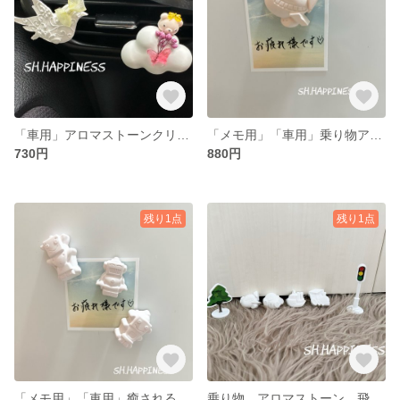
「車用」アロマストーンクリップ
「メモ用」「車用」乗り物アロマストーン磁石
730円
880円
残り1点
残り1点
「メモ用」「車用」癒されるロボット家族磁石
乗り物 アロマストーン 飛行機/機関車/車/船 4個セット