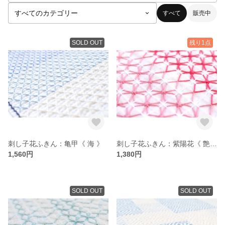
すべて
販売中
SOLD OUT
残り1点
刺し子花ふきん：亀甲《 海 》
刺し子花ふきん：紫陽花《 艶 》
1,560円
1,380円
SOLD OUT
SOLD OUT