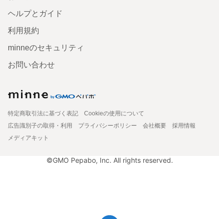
ヘルプとガイド
利用規約
minneのセキュリティ
お問い合わせ
特定商取引法に基づく表記
Cookieの使用について
広告識別子の取得・利用
プライバシーポリシー
会社概要
採用情報
メディアキット
©GMO Pepabo, Inc. All rights reserved.