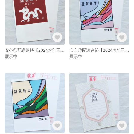
安心◎配送追跡【2024お年玉くじ付き年賀状】-辰シルエット赤-５枚セット※差出人印刷オプション＆枚数追加割引あり♪
安心◎配送追跡【2024お年玉くじ付き年賀状】-アートな辰-５枚セット※差出人印刷オプション＆枚数追加割引あり♪
展示中
展示中