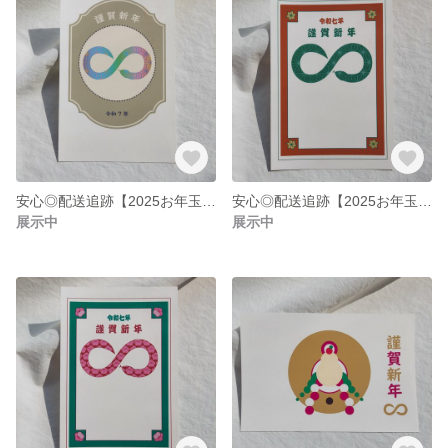
安心◎配送追跡【2025お年玉くじ付き年賀状】巳と麻(レトロ風) 3枚～※差出人印刷オプション＆枚数追加割引あり♪
安心◎配送追跡【2025お年玉くじ付き年賀状】巳と麻(アジアン風)3枚～※差出人印刷オプション＆枚数追加割引あり♪
展示中
展示中