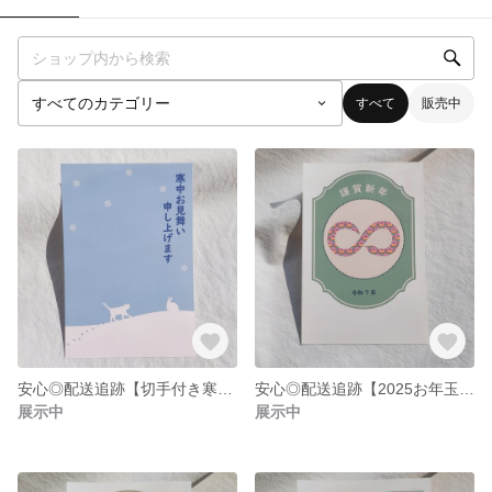
すべて
販売中
安心◎配送追跡【切手付き寒中お見舞い】猫とウサギの待ち合わせ★3枚～※差出人印刷オプション＆枚数追加割引♪【送料無料】
安心◎配送追跡【2025お年玉くじ付き年賀状】巳と梅(レトロ風) 3枚～※差出人印刷オプション＆枚数追加割引あり♪
展示中
展示中