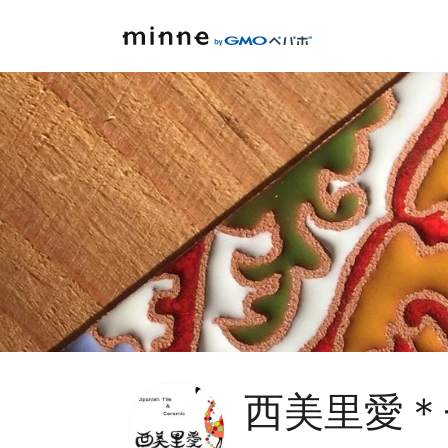
西美里愛＊