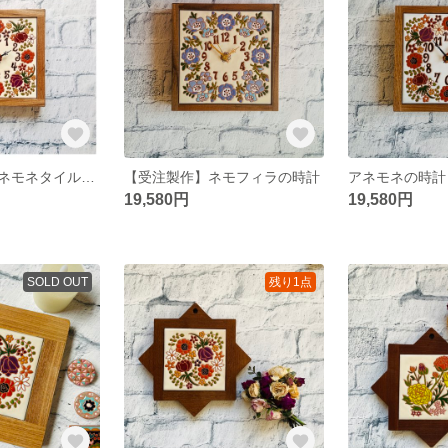
【受注制作】アネモネタイルの時計（アイボリー）
【受注製作】ネモフィラの時計
アネモネの時計
19,580円
19,580円
SOLD OUT
残り1点