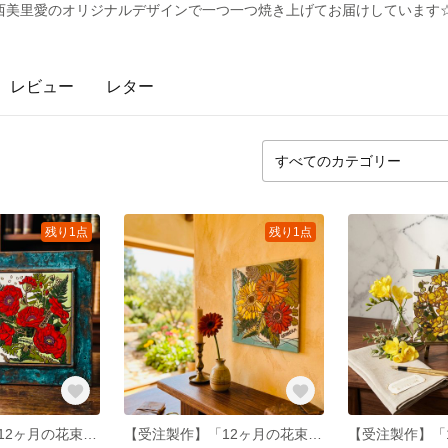
西美里愛のオリジナルデザインで一つ一つ焼き上げてお届けしています
レビュー
レター
残り1点
残り1点
【受注製作】「12ヶ月の花束」7月の花 ひなげし＊送料無料
【受注製作】「12ヶ月の花束」10月の花ガーベラ＊送料無料