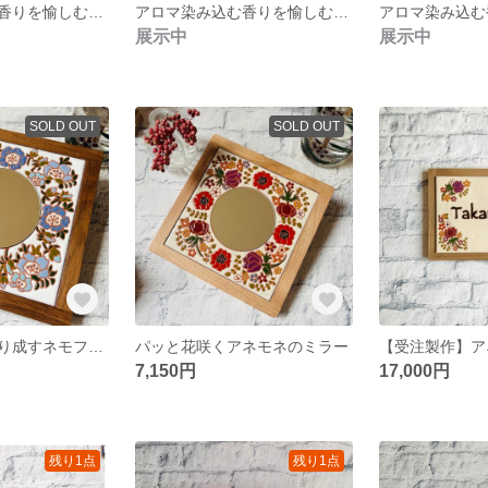
アロマ染み込む香りを愉しむタイル(No.5)
アロマ染み込む香りを愉しむタイル(No.4)
展示中
展示中
SOLD OUT
SOLD OUT
淡いブルーが織り成すネモフィラの鏡
パッと花咲くアネモネのミラー
7,150円
17,000円
残り1点
残り1点