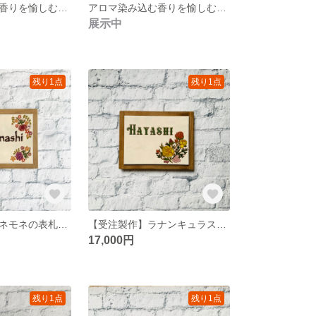
アロマ染み込む香りを愉しむタイル(No.3)
アロマ染み込む香りを愉しむタイル(デザインNo.2)
展示中
残り1点
残り1点
【受注製作】アネモネの表札（アイボリー）
【受注製作】ラナンキュラスの表札
17,000円
残り1点
残り1点