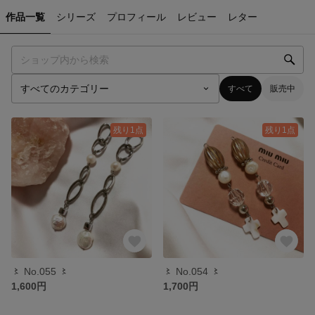
作品一覧
シリーズ
プロフィール
レビュー
レター
すべて
販売中
残り1点
残り1点
〻 No.055 〻
〻 No.054 〻
1,600円
1,700円