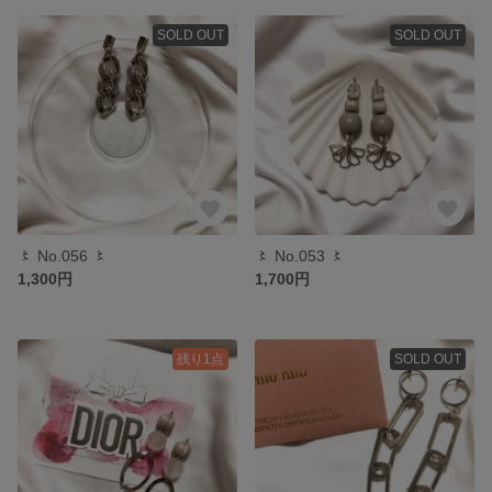
SOLD OUT
SOLD OUT
〻 No.056 〻
〻 No.053 〻
1,300円
1,700円
残り1点
SOLD OUT