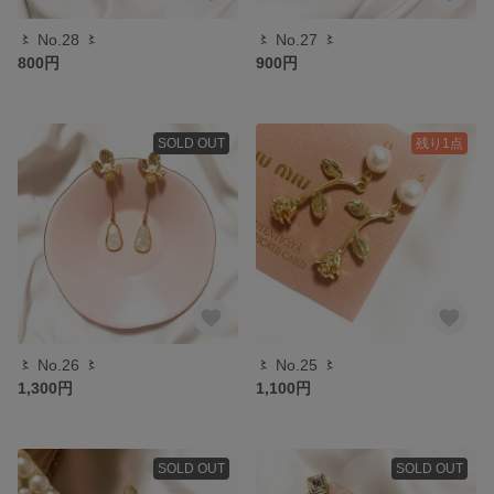
〻 No.28 〻
〻 No.27 〻
800円
900円
SOLD OUT
残り1点
〻 No.26 〻
〻 No.25 〻
1,300円
1,100円
SOLD OUT
SOLD OUT