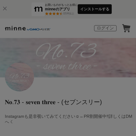
お買いものがもっとお得に
minneのアプリ
インストールする
3
万件以上
ログイン
𝐍𝐨.𝟕𝟑 - 𝐬𝐞𝐯𝐞𝐧 𝐭𝐡𝐫𝐞𝐞 - (セブンスリー)
Instagramも是非覗いてみてください☺︎←PR割開催中‼︎詳しくはDM
へ ☾