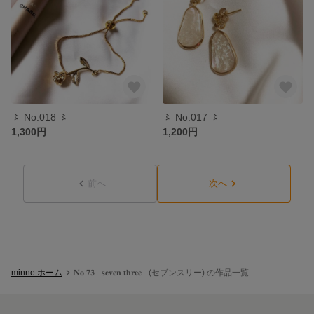
〻 No.018 〻
〻 No.017 〻
1,300円
1,200円
前へ
次へ
minne ホーム
𝐍𝐨.𝟕𝟑 - 𝐬𝐞𝐯𝐞𝐧 𝐭𝐡𝐫𝐞𝐞 - (セブンスリー) の作品一覧