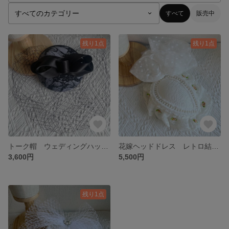
すべて
販売中
残り1点
残り1点
トーク帽 ウェディングハット 冠婚葬祭 イベント 結婚式 和洋折衷 着物 浴衣
花嫁ヘッドドレス レトロ結婚式 フォトウェディング トーク帽 冠婚葬祭 フォーマル 着物 浴衣 洋装 和装前撮り ウェディングハット 髪飾り 七五三 成人式 袴 ロリータ コスプレ
3,600円
5,500円
残り1点