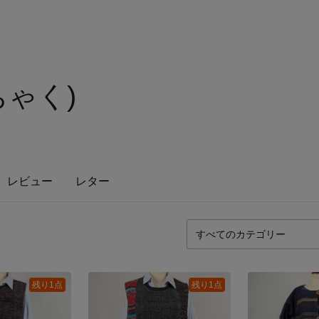
ちゃく)
レビュー
レター
残り1点
残り1点