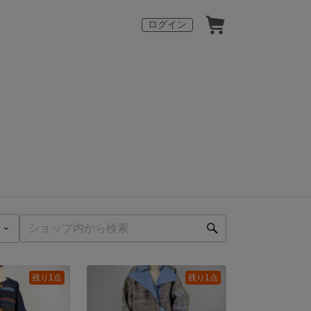
ログイン
残り1点
残り1点