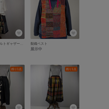
パッチミシンキルトギャザースカート
裂織ベスト
展示中
残り1点
残り1点