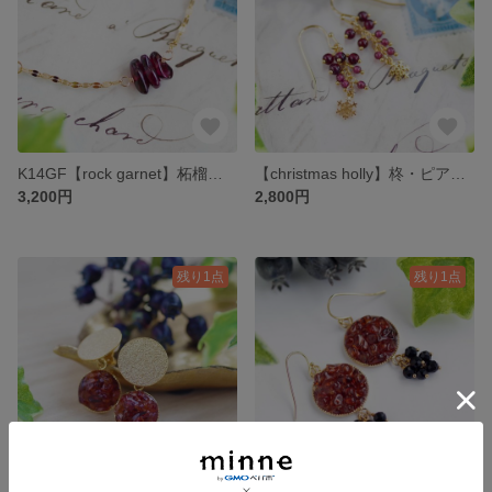
K14GF【rock garnet】柘榴石・ネックレス［ガーネット］
【christmas holly】柊・ピアス／イヤリング／ノンホールピアス［ガーネット］
3,200円
2,800円
残り1点
残り1点