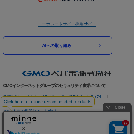
コーポレートサイト
採用サイト
AIへの取り組み
GMOインターネットグループのセキュリティ事業について
世界初総合ネットセキュリティサービス「GMOセキュリティ24」
パスワード漏洩診断
Webサイトリスク診断
セキュリティ相談AIチャットボット
実在証明・盗聴対策
サイバー攻撃対策（GMOサイバーセキュリティ byイエラエ）
サイバー攻撃対策（GMO Flatt Security）
なりすまし対策