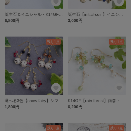
誕生石＆イニシャル・K14GF【medal】メダイ・セミオーダーネックレス
誕生石【initial-coin】イニシャル-コイン・セミオーダーネックレス
6,800円
3,000円
残り1点
残り1点
選べる3色【snow fairy】シマエナガ・ピアス／イヤリング［コットンパール／チェコガラスビーズ］
K14GF【rain forest】雨森・ピアス／イヤリング(2)［ペリドット／アパタイト］
1,800円
6,200円
残り1点
残り1点