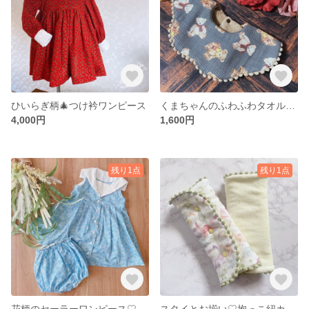
ひいらぎ柄🎄つけ衿ワンピース
くまちゃんのふわふわタオルスタイ🧸名入れ無料
4,000円
1,600円
残り1点
残り1点
花柄のセーラーワンピース♡ブルマ付き
スタイとお揃い♡抱っこ紐カバー(エルゴ対応◎)