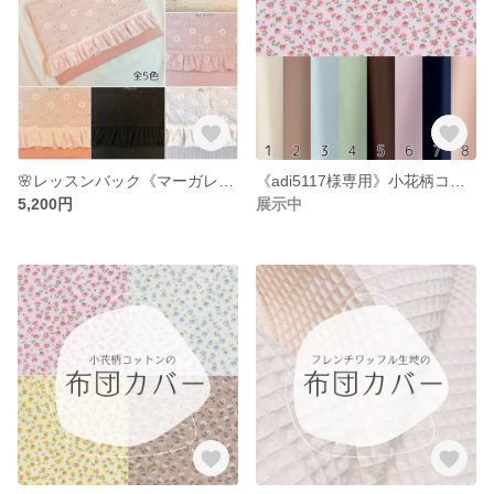
🌸レッスンバック《マーガレットレース×nubi》🌸
《adi5117様専用》小花柄コットン生地の布団カバー 105cm×205cm
5,200円
展示中