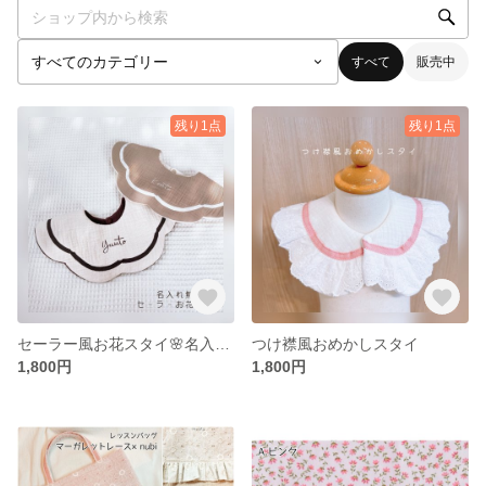
すべて
販売中
残り1点
残り1点
セーラー風お花スタイ🌸名入れ無料
つけ襟風おめかしスタイ
1,800円
1,800円