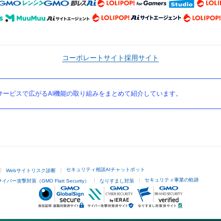
コーポレートサイト
採用サイト
ービスで広がるAI機能の取り組みをまとめて紹介しています。
セキュリティ相談AIチャットボット
Webサイトリスク診断
セキュリティ事業の軌跡
サイバー攻撃対策（GMO Flatt Security）
なりすまし対策