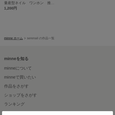
量産型ネイル ワンホン 推しネイル イニシャルネイル
1,200円
minne ホーム
serenail の作品一覧
minneを知る
minneについて
minneで買いたい
作品をさがす
ショップをさがす
ランキング
特集