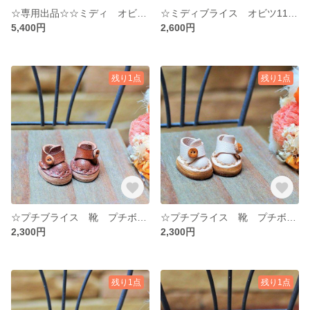
☆専用出品☆☆ミディ オビツ11 靴 ねこちゃんペコスブーツ 猫 白＋水色 猫 (=^・^=) ☆短め ☆2足
☆ミディブライス オビツ11 ワンダーフロッグ 靴 チェーンブーツ 黒 ブラック ☆ ミディブライス オビツ11☆ 牛ヌメ革 ドール ハンドメイド ミニチュア
5,400円
2,600円
残り1点
残り1点
☆プチブライス 靴 プチボタンシューズ ブラウン 茶色 ☆ プチブライス☆ 牛ヌメ革 ドール ハンドメイド ミニチュア
☆プチブライス 靴 プチボタンシューズ ナチュラル ベージュ ☆ プチブライス☆ 牛ヌメ革 ドール ハンドメイド ミニチュア
2,300円
2,300円
残り1点
残り1点