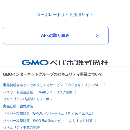
コーポレートサイト
採用サイト
AIへの取り組み
GMOインターネットグループのセキュリティ事業について
世界初総合ネットセキュリティサービス「GMOセキュリティ24」
パスワード漏洩診断
Webサイトリスク診断
セキュリティ相談AIチャットボット
実在証明・盗聴対策
サイバー攻撃対策（GMOサイバーセキュリティ byイエラエ）
サイバー攻撃対策（GMO Flatt Security）
なりすまし対策
セキュリティ事業の軌跡