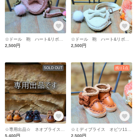
☆ドール 鞄 ハート&リボンショルダー アッシュピンク スウェード☆ ブライス ミディ オビツ１１ ワンダ ☆ 鞄 ミニチュア ハンドメイド☆
☆ドール 鞄 ハート&リボンショルダー アッシュホワイト スウェード☆ ブライス ミディ オビツ１１ ワンダ ☆ 鞄 ミニチュア ハンドメイド☆
2,500円
2,500円
SOLD OUT
残り1点
☆専用出品☆ ネオブライス 靴 リボンブーツ 茶色 こげ茶 ☆ ☆ 牛ヌメ革 ドール ハンドメイド ミニチュア
☆ミディブライス オビツ11 靴 ダブルリボンブーツ 🎀 茶色 ブラウン ☆ ミディブライス オビツ11☆ 牛ヌメ革 ドール ハンドメイド
5,400円
2,500円