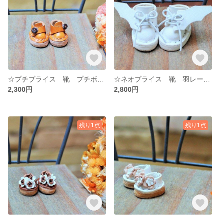
☆プチブライス 靴 プチボタンシューズ キャメル ☆ プチブライス☆ 牛ヌメ革 ドール ハンドメイド ミニチュア
☆ネオブライス 靴 羽レースアップブーツ ホワイト 白 ☆☆牛ヌメ革 ハロウィン 🎃
2,300円
2,800円
残り1点
残り1点