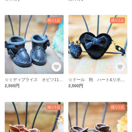
残り1点
残り1点
☆ミディブライス オビツ11 靴 ダブルリボンブーツ 🎀 黒 ブラック ☆ ミディブライス オビツ11☆ 牛ヌメ革 ドール ハンドメイド
☆ドール 鞄 ハート&リボンショルダー 黒 スウェード☆ ブライス ミディ オビツ１１ ワンダ ☆ 鞄 ミニチュア ハンドメイド☆
2,500円
2,500円
残り1点
残り1点