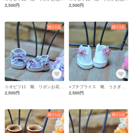
2,500円
2,500円
残り1点
残り1点
☆オビツ11 靴 リボンお花サンダル お花 薄紫 ラベンダー ☆ ミディブライス オビツ１１ ワンダーフロッグ☆ 牛ヌメ革 ドール ハンドメイド ミニチュア
⭐︎プチブライス 靴 うさぎリボンブーツ 🐰 🎀 ⭐︎牛ヌメ革 ドール靴 ミニチュアマグネット プチブライス靴
2,500円
2,500円
残り1点
残り1点