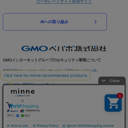
コーポレートサイト
採用サイト
AIへの取り組み
GMOインターネットグループのセキュリティ事業について
世界初総合ネットセキュリティサービス「GMOセキュリティ24」
パスワード漏洩診断
Webサイトリスク診断
セキュリティ相談AIチャットボット
実在証明・盗聴対策
サイバー攻撃対策（GMOサイバーセキュリティ byイエラエ）
サイバー攻撃対策（GMO Flatt Security）
なりすまし対策
セキュリティ事業の軌跡