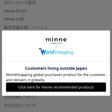
ダウンロード販売
minne PLUS
minne LAB
販売支援企画・イベント
読みもの
minneとものづくりと
minne学習帖
ニュース
minneの本
企業の方へ
広告出稿について
大口注文について