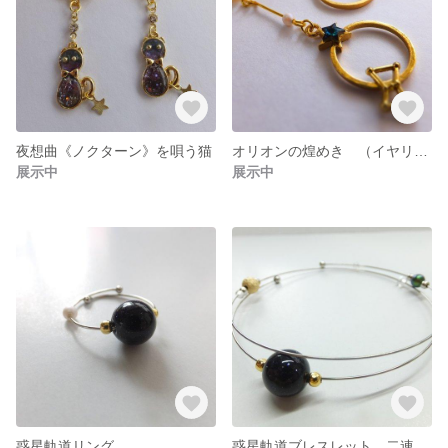
夜想曲《ノクターン》を唄う猫
オリオンの煌めき （イヤリング）
展示中
展示中
惑星軌道リング
惑星軌道ブレスレット 二連