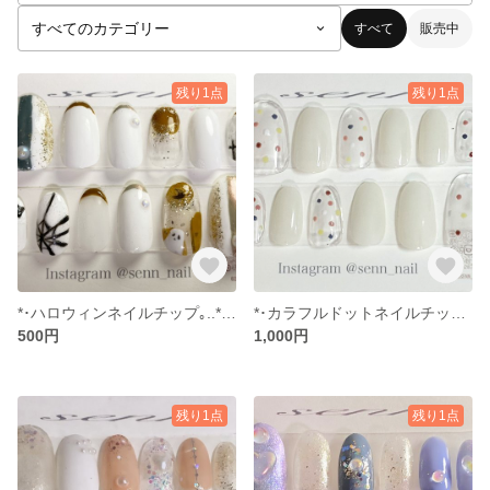
すべて
販売中
残り1点
残り1点
*･ハロウィンネイルチップ｡..*:.｡. .｡.:*･゜ﾟ･*
*･カラフルドットネイルチップ*:.｡. .｡.:*･゜ﾟ･
500円
1,000円
残り1点
残り1点