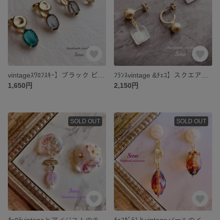
vintageｽﾜﾛﾌｽｷｰ】ブラック ビジュー イヤリング
ﾌﾗﾝｽvintage &ﾁｪｺ】スクエアホワイトのピアス
1,650円
2,150円
SOLD OUT
SOLD OUT
ｵｰﾛﾗvintageとアメジストのチェコガラスイヤリング
ﾁｪｺｶﾞﾗｽとvintageパールのイヤリング orピアス