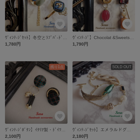
ｳﾞｨﾝﾃ-ｼﾞｾｯﾄ】冬空とﾗﾌﾞﾊﾞ-ﾄﾞのレトロボタン・ブローチ＆ヘアフック
ｳﾞｨﾝﾃ-ｼﾞ】Chocolat &Sweets ジャパン・ドイツ製ヴィンテージのピアスorイヤリング （4way）
1,780円
1,790円
残り1点
SOLD OUT
ｳﾞｨﾝﾃ-ｼﾞﾎﾞﾀﾝ】ｲﾀﾘｱ製・ﾄﾞｲﾂ製 ヴィンテージのチェック柄イヤリング
ｳﾞｨﾝﾃ-ｼﾞｾｯﾄ】エメラルドグリーン・ヴィンテージ＆ホワイト・べっ甲／淡水パール＆スワロフスキーのブレスレットセット
2,100円
2,180円