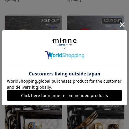
SOLD OUT
SOLD OUT
雪夜の梅〜天然石と陶器のイヤリング orピアス〜
France Vintageと珊瑚の椿イヤリング
1,490円
1,980円
SOLD OUT
SOLD OUT