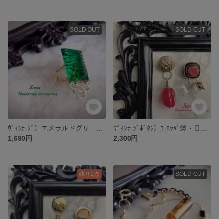
SOLD OUT
SOLD OUT
ｳﾞｨﾝﾃ-ｼﾞ】エメラルドグリーン・ヴィンテージとイスラエルパーツのリング
ｳﾞｨﾝﾃ-ｼﾞﾎﾞﾀﾝ】ﾖ-ﾛｯﾊﾟ製・日本製・ﾄﾞｲﾂ製 ヴィンテージのキャンディ イヤリング 【2way
1,690円
2,300円
残り1点
SOLD OUT