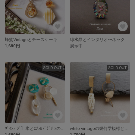
蜂蜜Vintageとチーズケーキのイヤリング orピアス
緑水晶とインタリオ〜ネックレス＆ブレスレットセット
1,690円
展示中
SOLD OUT
SOLD OUT
ｳﾞｨﾝﾃ-ｼﾞ】氷とｴﾒﾗﾙﾄﾞｸﾞﾘ-ﾝのヴィンテージ イヤリング orピアス
white vintageの幾何学模様とゴールドイヤリング
1,690円
1,700円