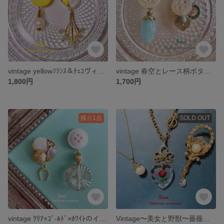
vintage yellowﾌﾗﾝｽ＆ﾁｪｺヴィンテージのイヤリング orピアス
vintage 春空とレース柄ボタンのイヤリング orピアス
1,800円
1,700円
残り1点
SOLD OUT
vintage ｸﾘｱ×ｺﾞ-ﾙﾄﾞ×ﾎﾜｲﾄのイヤリング orピアス
Vintage〜美女と野獣〜薔薇のアクセサリー・セット