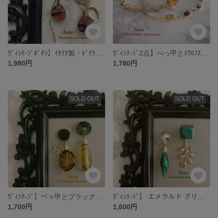
ｳﾞｨﾝﾃ-ｼﾞﾎﾞﾀﾝ】ｲﾀﾘｱ製・ﾄﾞｲﾂ製 ヴィンテージのべっ甲イヤリング
ｳﾞｨﾝﾃ-ｼﾞ2点】べっ甲とｽﾜﾛﾌｽｷ-のブレスレット
1,980円
1,780円
SOLD OUT
SOLD OUT
ｳﾞｨﾝﾃ-ｼﾞ】べっ甲とブラックレトロボタンのアシンメトリーイヤリング
ｳﾞｨﾝﾃ-ｼﾞ】 エメラルド グリーンとリーフのアシンメトリーイヤリング
1,700円
1,600円