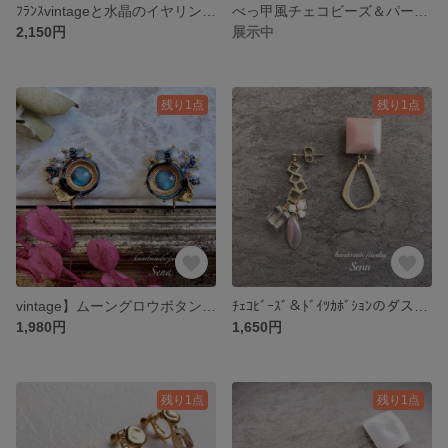
ﾌﾗﾝｽvintageと水晶のイヤリングorピアス【イヤーカフ付き
べっ甲風チェコビーズ＆パールのイヤーカフ セット
2,150円
展示中
残り1点
残り1点
vintage】ムーングロウボタン＆ビーズの刺繍風イヤリング【ベイクドブルー
ﾁｪｺﾋﾞｰｽﾞ＆ﾄﾞｲﾂｶﾎﾞｼｮﾝのダスティカラー・ピアスorイヤリング
1,980円
1,650円
残り1点
残り1点