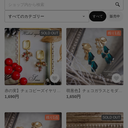
すべて
販売中
SOLD OUT
残り1点
赤の実】チェコビーズイヤリングorピアス【テラコッタレッド
萌葱色】チェコガラスとモダンgoldイヤリング
1,690円
1,650円
残り1点
SOLD OUT