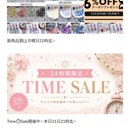
新商品🈹は月曜日21時迄✨️
Time⏱Sale開催中✨️本日21日21時迄✨