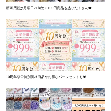
新商品🈹は月曜日21時迄✨️100円商品も盛りだくさん❤️