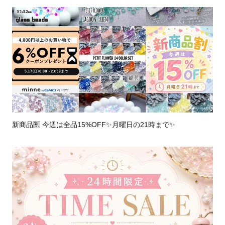
新商品🈹 今週は全品15%OFF✨月曜日の21時まで✨️