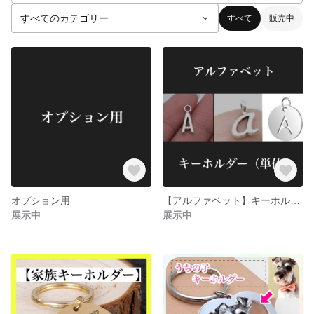
すべて
販売中
オプション用
【アルファベット】キーホルダー(ローマ字/名前)
展示中
展示中