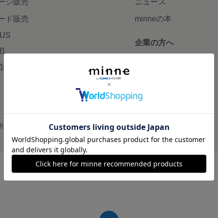
ージ販売
ニュース
ード販売
minneの本
LUS
企業の方へ
AB
広告出稿について
企画・イベント
大口注文について
用
プライバシーポリシー
会社概要
採用情報
メディアキット
©GMO Pepabo, Inc. All rights reserved.