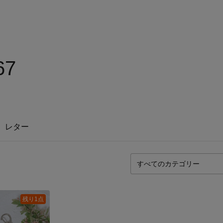
67
レター
残り1点