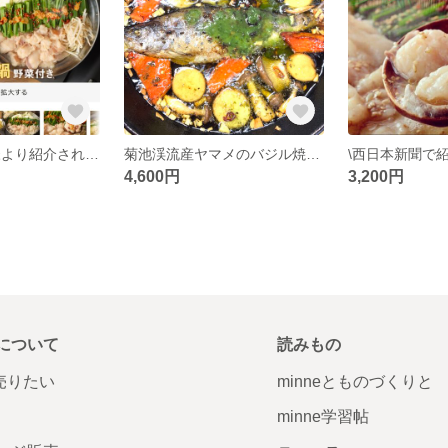
\西日本新聞社様より紹介されました/九州グランプリ受賞熊本県産和牛のみ使用ぷりぷりモツ鍋！野菜付き！2人前【送料無料】
菊池渓流産ヤマメのバジル焼(キャンプ飯、BBQに)
4,600円
3,200円
について
読みもの
で売りたい
minneとものづくりと
minne学習帖