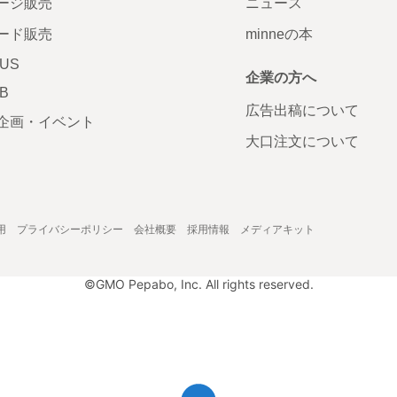
ージ販売
ニュース
ード販売
minneの本
LUS
企業の方へ
AB
広告出稿について
企画・イベント
大口注文について
用
プライバシーポリシー
会社概要
採用情報
メディアキット
©GMO Pepabo, Inc. All rights reserved.