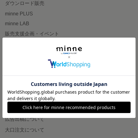
ダウンロード販売
minne PLUS
minne LAB
販売支援企画・イベント
読みもの
minneとものづくりと
minne学習帖
ニュース
minneの本
企業の方へ
広告出稿について
大口注文について