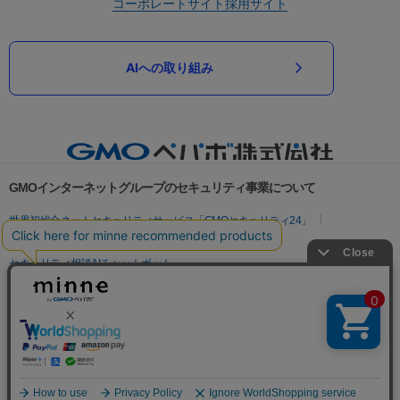
コーポレートサイト
採用サイト
AIへの取り組み
GMOインターネットグループのセキュリティ事業について
世界初総合ネットセキュリティサービス「GMOセキュリティ24」
パスワード漏洩診断
Webサイトリスク診断
セキュリティ相談AIチャットボット
実在証明・盗聴対策
サイバー攻撃対策（GMOサイバーセキュリティ byイエラエ）
サイバー攻撃対策（GMO Flatt Security）
なりすまし対策
セキュリティ事業の軌跡