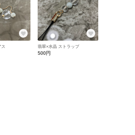
アス
翡翠×水晶 ストラップ
500円