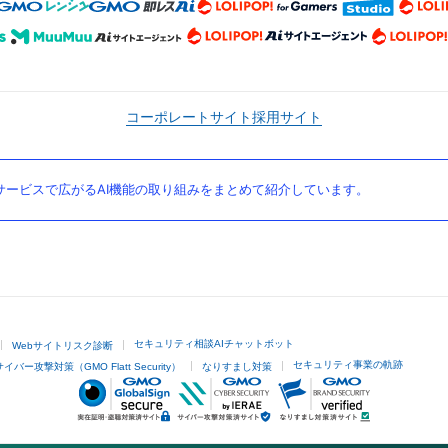
コーポレートサイト
採用サイト
ービスで広がるAI機能の取り組みをまとめて紹介しています。
セキュリティ相談AIチャットボット
Webサイトリスク診断
セキュリティ事業の軌跡
サイバー攻撃対策（GMO Flatt Security）
なりすまし対策