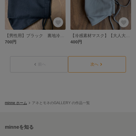
【男性用】ブラック 裏地冷感 抗菌加工生地使用 舟形マスク 大臣マスク 抗ウィルス生地マスク
【冷感素材マスク】【大人大きめ】男性用に◎ 涼しい スポーツ時にも！ 冷感 大臣マスク
700円
400円
前へ
次へ
minne ホーム
アネとモネのGALLERY の作品一覧
minneを知る