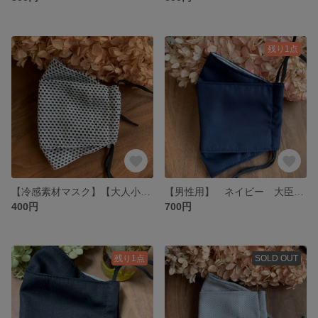
残り1点
【冷感素材マスク】【大人小さめ】小学生高学年〜高校生、女性用に◎ 涼しい スポーツ時にも！ 冷感 大臣マスク
【男性用】 ネイビー 大臣マスク 抗菌加工生地使用 抗ウィルスマスク 舟形マスク
400円
700円
残り1点
SOLD OUT