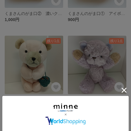
くまさんのがま口② 濃いクリーム色
くまさんのがま口① アイボリー
1,000円
900円
残り1点
残り1点
くまのぬいぐるみ どんぐりとショルダー付き 手と足がくっつく！
くまさんのぬいぐるみ☆手足が動くよ☆パープル
2,900円
2,600円
残り1点
残り1点