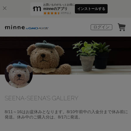
お買いものがもっとお得に
minneのアプリ
インストールする
3
万件以上
ログイン
SEENA-SEENA'S GALLERY
8/11～16はお盆休みとなります。8/10午前中の入金分まで休み前に
発送。休み中のご購入分は、8/17に発送。