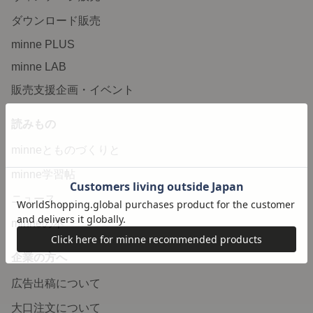
ダウンロード販売
minne PLUS
minne LAB
販売支援企画・イベント
読みもの
minneとものづくりと
minne学習帖
ニュース
minneの本
企業の方へ
広告出稿について
大口注文について