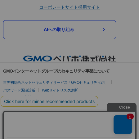
コーポレートサイト
採用サイト
AIへの取り組み
GMOインターネットグループのセキュリティ事業について
世界初総合ネットセキュリティサービス「GMOセキュリティ24」
パスワード漏洩診断
Webサイトリスク診断
セキュリティ相談AIチャットボット
実在証明・盗聴対策
サイバー攻撃対策（GMOサイバーセキュリティ byイエラエ）
サイバー攻撃対策（GMO Flatt Security）
なりすまし対策
セキュリティ事業の軌跡