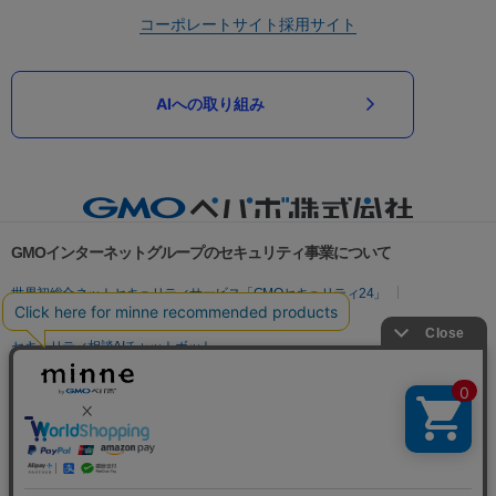
コーポレートサイト
採用サイト
AIへの取り組み
GMOインターネットグループのセキュリティ事業について
世界初総合ネットセキュリティサービス「GMOセキュリティ24」
パスワード漏洩診断
Webサイトリスク診断
セキュリティ相談AIチャットボット
実在証明・盗聴対策
サイバー攻撃対策（GMOサイバーセキュリティ byイエラエ）
サイバー攻撃対策（GMO Flatt Security）
なりすまし対策
セキュリティ事業の軌跡