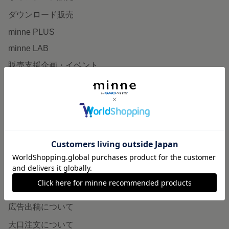
ダウンロード販売
minne PLUS
minne LAB
販売支援企画・イベント
読みもの
minneとものづくりと
minne学習帖
ニュース
minneの本
企業の方へ
広告出稿について
大口注文について